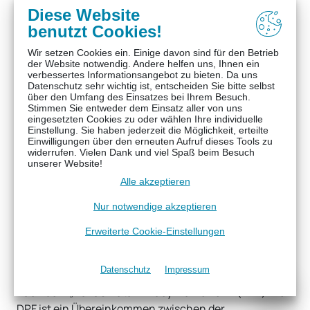
Staaten übertragen werden kann.
Diese Website
benutzt Cookies!
Der Einsatz des Google Tag Managers erfolgt auf
Wir setzen Cookies ein. Einige davon sind für den Betrieb
Grundlage von Art. 6 Abs. 1 lit. f DSGVO. Der
der Website notwendig. Andere helfen uns, Ihnen ein
Websitebetreiber hat ein berechtigtes Interesse an
verbessertes Informationsangebot zu bieten. Da uns
Datenschutz sehr wichtig ist, entscheiden Sie bitte selbst
einer schnellen und unkomplizierten Einbindung und
über den Umfang des Einsatzes bei Ihrem Besuch.
Verwaltung verschiedener Tools auf seiner Website.
Stimmen Sie entweder dem Einsatz aller von uns
eingesetzten Cookies zu oder wählen Ihre individuelle
Sofern eine entsprechende Einwilligung abgefragt
Einstellung. Sie haben jederzeit die Möglichkeit, erteilte
wurde, erfolgt die Verarbeitung ausschließlich auf
Einwilligungen über den erneuten Aufruf dieses Tools zu
widerrufen. Vielen Dank und viel Spaß beim Besuch
Grundlage von Art. 6 Abs. 1 lit. a DSGVO und § 25 Abs. 1
unserer Website!
TDDDG, soweit die Einwilligung die Speicherung von
Alle akzeptieren
Cookies oder den Zugriff auf Informationen im
Nur notwendige akzeptieren
Endgerät des Nutzers (z. B. Device-Fingerprinting) im
Sinne des TDDDG umfasst. Die Einwilligung ist
Erweiterte Cookie-Einstellungen
jederzeit widerrufbar.
Datenschutz
Impressum
Das Unternehmen verfügt über eine Zertifizierung
nach dem „EU-US Data Privacy Framework“ (DPF). Der
DPF ist ein Übereinkommen zwischen der