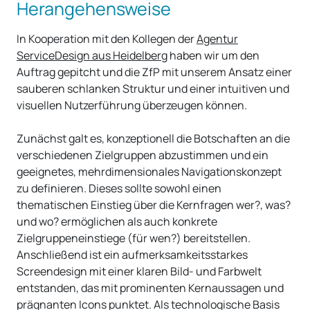
Herangehensweise
In Kooperation mit den Kollegen der
Agentur
ServiceDesign aus Heidelberg
haben wir um den
Auftrag gepitcht und die ZfP mit unserem Ansatz einer
sauberen schlanken Struktur und einer intuitiven und
visuellen Nutzerführung überzeugen können.
Zunächst galt es, konzeptionell die Botschaften an die
verschiedenen Zielgruppen abzustimmen und ein
geeignetes, mehrdimensionales Navigationskonzept
zu definieren. Dieses sollte sowohl einen
thematischen Einstieg über die Kernfragen wer?, was?
und wo? ermöglichen als auch konkrete
Zielgruppeneinstiege (für wen?) bereitstellen.
Anschließend ist ein aufmerksamkeitsstarkes
Screendesign mit einer klaren Bild- und Farbwelt
entstanden, das mit prominenten Kernaussagen und
prägnanten Icons punktet. Als technologische Basis