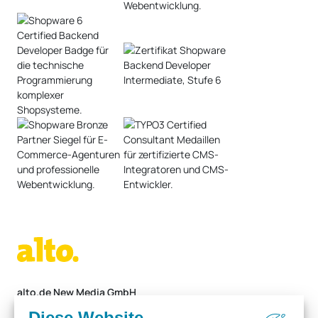
alto.de New Media GmbH
Alter Stadtweg 1
05561 / 9266-0
Diese Website