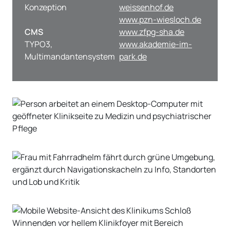
Konzeption
weissenhof.de
www.pzn-wiesloch.de
CMS
www.zfpg-sha.de
TYPO3,
www.akademie-im-
Multimandantensystem
park.de